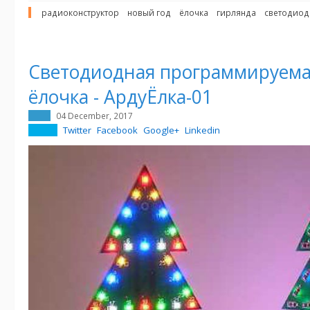
радиоконструктор
новый год
ёлочка
гирлянда
светодиод
Светодиодная программируема
ёлочка - АрдуЁлка-01
04 December, 2017
Twitter
Facebook
Google+
Linkedin