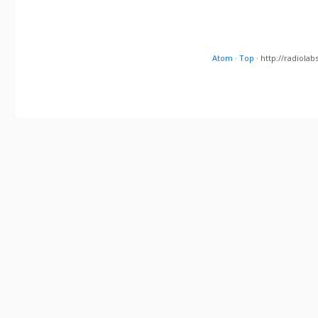
Atom
·
Top
· http://radiol