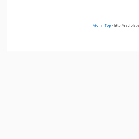
Atom
·
Top
· http://radiol