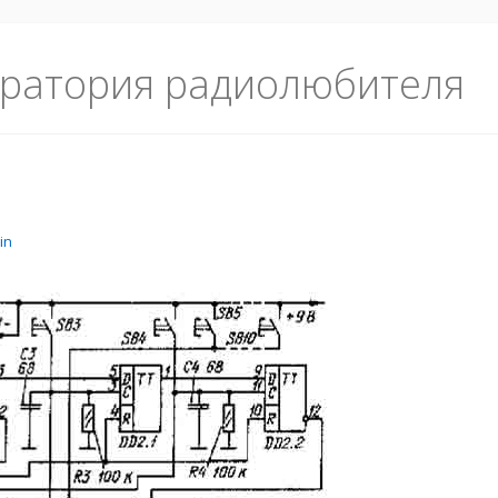
ратория радиолюбителя
in