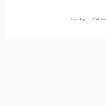
Atom
·
Top
· http://radiol