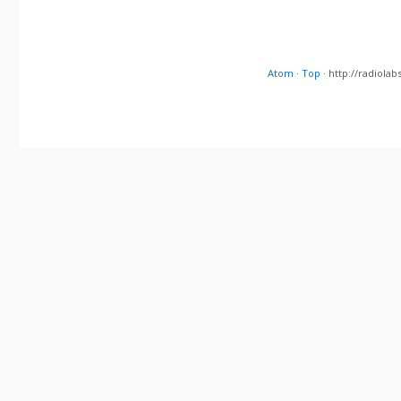
Atom
·
Top
· http://radiol