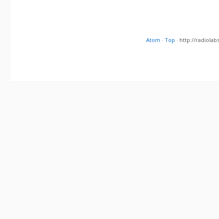
Atom
·
Top
· http://radiol