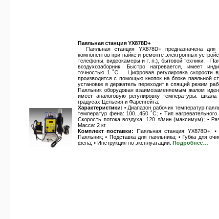
Паяльная станция YX878D+
Паяльная станция YX878D+ предназначена для 
компонентов при пайке и ремонте электронных устрой
телефоны, видеокамеры и т. п.), бытовой техники. П
воздухозаборник. Быстро нагревается, имеет ин
точностью 1 ˚С. Цифровая регулировка скорости в
производится с помощью кнопок на блоке паяльной ст
установке в держатель переходит в спящий режим ра
Паяльник оборудован взаимозаменяемым жалом иде
имеет аналоговую регулировку температуры. шкала
градусах Цельсия и Фаренгейта.
Характеристики:
• Диапазон рабочих температур паяльн
температур фена: 100...450 ˚С; • Тип нагревательного
Скорость потока воздуха: 120 л/мин (максимум); • Р
Масса: 2 кг.
Комплект поставки:
Паяльная станция YX878D+; • 
Паяльник; • Подставка для паяльника; • Губка для очи
фена; • Инструкция по эксплуатации.
Подробнее…