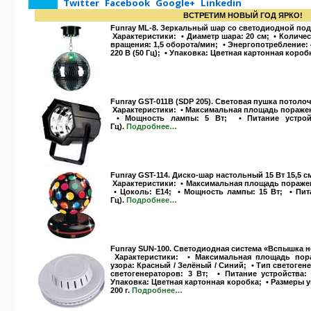
Twitter
Facebook
Google+
Linkedin
ВСТРЕТИМ НОВЫЙ ГОД ЯРКО!
Funray ML-8. Зеркальный шар со светодиодной подс
Характеристики:
• Диаметр шара: 20 см; • Количес
вращения: 1,5 оборота/мин; • Энергопотребление: 4
220 В (50 Гц); • Упаковка: Цветная картонная короб
Funray GST-011B (SDP 205). Световая пушка потолоч
Характеристики:
• Максимальная площадь поражен
• Мощность лампы: 5 Вт; • Питание устройств
Гц).
Подробнее…
Funray GST-114. Диско-шар настольный 15 Вт 15,5 с
Характеристики:
• Максимальная площадь поражен
• Цоколь: Е14; • Мощность лампы: 15 Вт; • Пита
Гц).
Подробнее…
Funray SUN-100. Светодиодная система «Вспышка 
Характеристики:
• Максимальная площадь пора
узора:
Красный / Зелёный / Синий
; • Тип светоге
светогенераторов: 3 Вт; • Питание устройства: О
Упаковка: Цветная картонная коробка; • Размеры уп
200 г.
Подробнее…