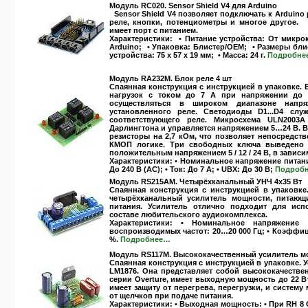
Модуль RC020. Sensor Shield V4 для Arduino
Sensor Shield V4 позволяет подключать к Arduino
реле, кнопки, потенциометры и многое другое
имеет порт с питанием.
Характеристики:
• Питание устройства: От микро
Arduino; • Упаковка: Блистер/OEM; • Размеры блис
устройства: 75 x 57 x 19 мм; • Масса: 24 г.
Подробне
Модуль RA232M. Блок реле 4 шт
Спаянная конструкция с инструкцией в упаковке.
нагрузок с током до 7 А при напряжении до 
осуществляться в широком диапазоне напр
установленного реле. Светодиоды D1...D4 слу
соответствующего реле. Микросхема ULN2003A
Дарлингтона и управляется напряжением 5…24 В. 
резисторы на 2,7 кОм, что позволяет непосредст
КМОП логике. Три свободных ключа выведено н
положительным напряжением 5 / 12 / 24 В, в зависи
Характеристики:
• Номинальное напряжение питания:
До 240 В (АС); • Ток: До 7 А; • UВХ: До 30 В;
Подроб
Модуль RS215AM. Четырёхканальный УНЧ 4х35 Вт
Спаянная конструкция с инструкцией в упаковке
четырёхканальный усилитель мощности, питающ
питания. Усилитель отлично подходит для исп
составе любительского аудиокомплекса.
Характеристики:
• Номинальное напряжение п
воспроизводимых частот: 20…20 000 Гц; • Коэффици
%.
Подробнее…
Модуль RS117M. Высококачественный усилитель м
Спаянная конструкция с инструкцией в упаковке.
LM1876. Она представляет собой высококачестве
серии Overture, имеет выходную мощность до 22 В
имеет защиту от перегрева, перегрузки, и систем
от щелчков при подаче питания.
Характеристики:
• Выходная мощность: • При RН 8 О