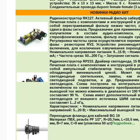
устройства: 35 x 13 x 13 мм; • Масса: 6 г.
Компл
Соединительные провода dupont female-female (3 шт
НОВИНКИ РАДИО КИТ
Радиоконструктор RK127. Активный фильтр сабву
Печатная плата с компонентами и инструкцией в 
собой перестраиваемый фильтр низких частот, 
сдвига фазы сигнала. Предназначен для применен
излучателем в составе аудио-комплекса
стереофоническим сигналом, фильтр оснащён сум
Регулировка частоты среза осуществляется перем
фазы - резистором RV2. Устройство рекомендуе
включения, для исключения озвучивания перехо
Номинальное напряжение питания: 9...15 В; • Ном
мА; • Частота среза: 50...200 Гц; • Затухание сигнала (
Радиоконструктор RP233. Драйвер светодиода. 15 Вт
Печатная плата с компонентами и инструкцией в 
собой импульсный стабилизатор тока, собран
обладающий минимальной ценой. Может пр
светодиодные светильники, лампы, как ис
светодиодной подсветки, и др. Предназнач
светодиодов. Схема построена на интегральн
включённом по схеме понижающего преобразова
выходной ток можно изменять в диапазоне от 100
составляет 90 %. Схема имеет дополнительный в
светодиодов от внешнего источника ШИМ сигн
составляет 1...2 кГц.
Характеристики:
• Номинальное напряжение питани
напряжений: 5...20 В; • Максимальный выходной ток
Переходные фланцы для кабелей BG 19
Материал ПВХ, резьба PF 1/2", R=20,7мм, L=10,5 мм
мм, B=7 мм, C=9 мм (упаковка 50 шт)
Подробнее…