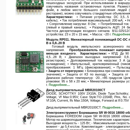
пешеходных экскурсий. При использовании в маршр
озвучивать названия остановочных пунктов. Размес
фойе, в любом месте большого скопления людей (в
ресторане), можно озвучивать стандартные объявления,
Характеристики:
• Питание устройства: DC 3,5...
кабель); • Ток потребления максимальный: 200 мА; • 
• Сопротивление нагрузки: 8 Ом; • Потребляемый ток:
(левый и правый каналы); • Разрядность АЦП: 24 бит
Частота дискретизации входного сигнала: 8/11.025/12/
устройства: 23 x 20 x 15 мм; • Масса: ~20 г.
Подробне
Модуль RP011. Миниатюрный понижающий DC-DC пр
В в 0,8..20 В
Готовый модуль импульсного асинхронного пон
напряжения.
Преобразователь понижает напряже
меньше входного
.
Характеристики:
• КПД: До 90
4,5...28 В; • Диапазон выходных напряжений: 0,8
резистором); • Долговременный ток нагрузки: 3 А 
охлаждении); • Импульсный, кратковременный (пиков
преобразования: 1 МГц (фиксированная); • Пульса
•
Защита от перегрузок:
• Блокировка при снижении вх
значение); • Защита от КЗ по выходу; • Защита от 
Диапазон рабочих температур: -20...+85 градусов Цел
упаковки: 95 x 58 x 20 мм; • Миниатюрные размеры уст
г.
Подробнее…
Диод выпрямительный MBR20100CT
DIODE, SCHOTTKY 100V 2X10A; Diode Type:Schottky; Vol
Voltage, Vf Max:0.95V; Case Style:TO-220AB; Pins, No. of
Vf:10A; Current, Ifs Max:150A; Voltage, Forward at If:0.75V
Диод выпрямительный MBR20100CT.
Подробнее…
Электроинструмент Бормашина SR W-0016 18000 об
Бормашина FOREDOM серия SR W-0016 18000 об/мин
Мотор на шарикоподшипниках. Технические характеристик
Выходная мощность - 125 Вт; - Максимальная скорость 
момент - до 5,4 кгс/см. Комплектация - электродвигате