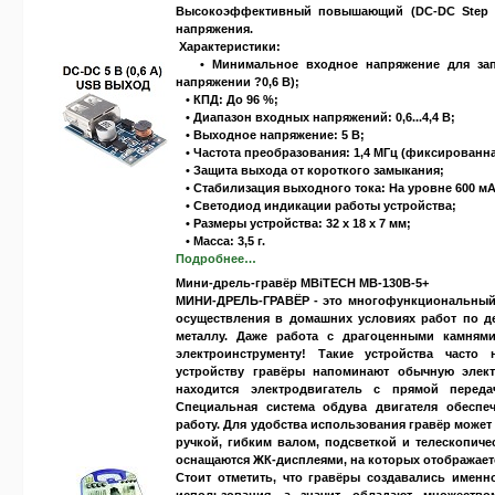
Высокоэффективный повышающий (DC-DC Step U
напряжения.
Характеристики:
• Минимальное входное напряжение для запус
напряжении ?0,6 В);
• КПД: До 96 %;
• Диапазон входных напряжений: 0,6...4,4 В;
• Выходное напряжение: 5 В;
• Частота преобразования: 1,4 МГц (фиксированн
• Защита выхода от короткого замыкания;
• Стабилизация выходного тока: На уровне 600 м
• Светодиод индикации работы устройства;
• Размеры устройства: 32 х 18 х 7 мм;
• Масса: 3,5 г.
Подробнее…
Мини-дрель-гравёр MBiTECH MB-130В-5+
МИНИ-ДРЕЛЬ-ГРАВЁР
- это многофункциональный 
осуществления в домашних условиях работ по дере
металлу. Даже работа с драгоценными камням
электроинструменту! Такие устройства часто
устройству гравёры напоминают обычную элек
находится электродвигатель с прямой переда
Специальная система обдува двигателя обеспе
работу. Для удобства использования гравёр може
ручкой, гибким валом, подсветкой и телескопич
оснащаются ЖК-дисплеями, на которых отображаетс
Стоит отметить, что гравёры создавались именн