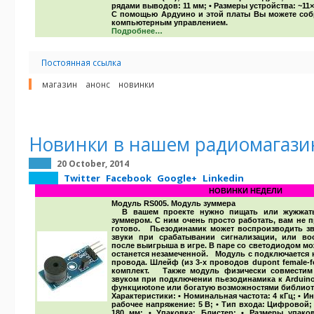
рядами выводов: 11 мм; • Размеры устройства: ~11×11
С помощью Ардуино и этой платы Вы можете соб
компьютерным управлением.
Подробнее…
Постоянная ссылка
магазин
анонс
новинки
Новинки в нашем радиомагази
20 October, 2014
Twitter
Facebook
Google+
Linkedin
НОВИНКИ НЕДЕЛИ
Модуль RS005. Модуль зуммера
В вашем проекте нужно пищать или жужжать
зуммером. С ним очень просто работать, вам не п
готово. Пьезодинамик может воспроизводить зв
звуки при срабатывании сигнализации, или в
после выигрыша в игре. В паре со светодиодом мо
останется незамеченной. Модуль с подключается 
провода. Шлейф (из 3-х проводов dupont female-
комплект. Также модуль физически совместим
звуком при подключении пьезодинамика к
Arduin
функцию
tone
или богатую возможностями
библиот
Характеристики:
• Номинальная частота: 4 кГц; • И
рабочее напряжение: 5 В; • Тип входа: Цифровой; 
180 мм; • Упаковка: Блистер; • Размеры упако