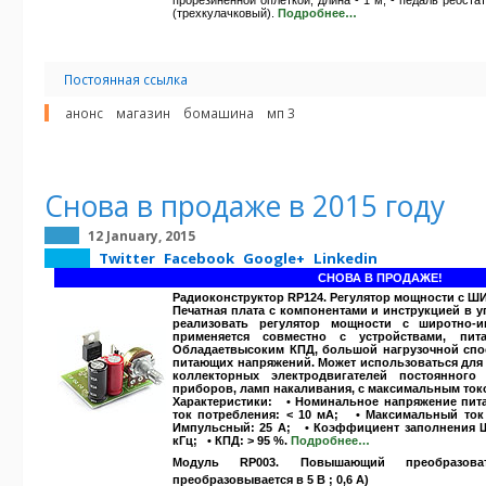
прорезиненной оплеткой, длина - 1 м; - педаль реос
(трехкулачковый).
Подробнее…
Постоянная ссылка
анонс
магазин
бомашина
мп 3
Снова в продаже в 2015 году
12 January, 2015
Twitter
Facebook
Google+
Linkedin
СНОВА В ПРОДАЖЕ!
Радиоконструктор RP124. Регулятор мощности с Ш
Печатная плата с компонентами и инструкцией в 
реализовать регулятор мощности с широтно-и
применяется совместно с устройствами, пит
Обладает
высоким КПД
, большой нагрузочной сп
питающих напряжений. Может использоваться для
коллекторных электродвигателей постоянного
приборов, ламп накаливания, с максимальным то
Характеристики:
• Номинальное напряжение питан
ток потребления: < 10 мА; • Максимальный то
Импульсный: 25 А; • Коэффициент заполнения ШИ
кГц; • КПД: > 95 %.
Подробнее…
Модуль RP003. Повышающий преобразоват
преобразовывается в 5 В ; 0,6 А)