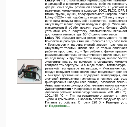
Lukey-702
- это компактная термовоздушная паяльная
индикацией и широким диапазоном рабочих температу
для решения задач различной сложности. С успехом 
различных компонентов в корпусах SOIC, PLCC, QFP, 
гибких трубок, сушки, предварительного нагрева, плас
Lukey-852D+ и ей подобных, в модели 702 отсутствует
источника воздуха применён вентилятор, расположен
отсутствует шланг подачи воздуха к фену. Уменьшен
максимальный объём подачи воздуха больше. Доба
установке его в подставку автоматически включа
достижении температуры 50 ˚С фен отключается.
Lukey-702
обладает целым рядом преимуществ по ср
Компактные размеры станции - габариты в 1,5 раза м
• Компрессор и нагревательный элемент располага
отсутствует толстый шланг, что не только облегчае
рабочее пространство; • При работе с феном практич
реализована система автоматического отключения, ко
на подставку; • Круговой поток воздуха, аналог Vort
элементов платы, не приводит к смещению компоне
контроля температуры на выходе фена - температура,
реальной температуре на выходе; • Уникальная си
продув воздухом после отключения продлевает срок эк
• Быстрое достижение и поддержка температуры, ав
значений температуры паяльника и температуры возд
фиксирования насадок (без винтов), позволяет легко 
Антистатическая функция обеспечивает минимальное н
Характеристики:
• Напряжение на выходе: 29 / 26 / 10
Диапазон рабочих температур паяльника: 200...480 ˚С;
100...480 ˚С; • Тип нагревательного элемента паял
Турбина-крыльчатка; • Скорость потока воздуха: До 120
Питание устройства: От сети 220 В; • Размеры устр
кг.
Подробнее…