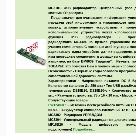
MC3101. USB радиоадаптер. Центральный узел 
системе «Управдом»
Предназначен для считывания информации уни
передачи этой информации в управляющее прог
команд исполнительным устройствам и прове
исполнительного устройства может использова
функция USB радиоадаптера - програ
радиодатчика
MC3304
на прямое управление и
участия компьютера. С помощью этой функции мо
радиоканалу пары устройств датчик-радиореле, 
ими проводные соединения в домашнем хозяйстве 
например, на базе
BM8039 "Гардиан"
. Изучите, п
ТОВАРЫ
: это поможет Вам в полной мере использ
Особенности:
• Открытые коды базового программ
самостоятельной доработки системы.
Характеристики:
• Напряжение питания: DC 5 B; 
Количество каналов: До 250 шт.; • Тип USB разъёма
температуры: DS18B20,
DS18B20+
; • Количество 
шт.; • Размеры устройства: 75 x 16 x 10 мм; • Масса: ~
Сопутствующие товары:
PW1240UPS
- Источник бесперебойного питания 12 В
NT800 - Аккумулятор свинцово-кислотный 12 В ; 1,3
MC3302 - Радиореле УПРАВДОМ
MC3304 - Универсальный радиодатчик для систем
MP18B20 - Модуль цифрового термода
подключение)
Подробнее…