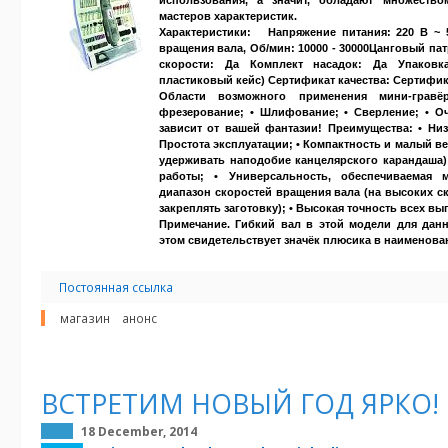
использования, а значит, обладают множеств
мастеров характеристик.
Характеристики:
Напряжение питания:
220 В ~ 
вращения вала, Об/мин:
10000 - 30000
Цанговый пат
скорости:
Да
Комплект насадок:
Да
Упаковк
пластиковый кейс) Сертификат качества:
Сертифик
Области возможного применения мини-гравёр
фрезерование; • Шлифование; • Сверление; • Очи
зависит от вашей фантазии!
Преимущества:
• Низ
Простота эксплуатации; • Компактность и малый в
удерживать наподобие канцелярского карандаша)
работы; • Универсальность, обеспечиваемая 
диапазон скоростей вращения вала (на высоких с
закреплять заготовку); • Высокая точность всех в
Примечание. Гибкий вал в этой модели для дан
этом свидетельствует значёк плюсика в наименов
Постоянная ссылка
магазин
анонс
ВСТРЕТИМ НОВЫЙ ГОД ЯРКО!
18 December, 2014