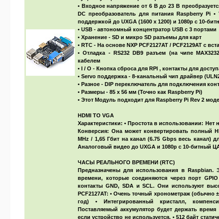
• Входное напряжение от 6 В до 23 В преобразуетс
DC преобразователь для питания Raspberry Pi •
поддержкой до UXGA (1600 x 1200) и 1080p с 10-би
• USB - автономный концентратор USB с 3 портами
• Хранение - SD и микро SD разъемы для карт
• RTC - На основе NXP PCF2127AT / PCF2129AT с вс
• Отладка - RS232 DB9 разъем (на чипе MAX3232
кабелем
• I / O - Кнопка сброса для RPI , контакты для дост
• Servo поддержка - 8-канальный чип драйвер (ULN
• Разное - DIP переключатель для подключения кон
• Размеры - 85 х 56 мм (Точно как Raspberry Pi)
• Этот Модуль подходит для Raspberry Pi Rev 2 мод
HDMI TO VGA
Характеристики: • Простота в использовании: Нет 
Конверсия: Она может конвертировать полный H
MHz / 1,65 Гбит на канал (6.75 Gbps весь канал)
Аналоговый видео до UXGA и 1080p с 10-битный Ц
ЧАСЫ РЕАЛЬНОГО ВРЕМЕНИ (RTC)
Предназначены для использования в Raspbian. 
времени, которые соединяются через порт GPIO 
контакты GND, SDA и SCL. Они используют выс
PCF2127AT: • Очень точный хронометраж (обычно ±
год) • Интегрированный кристалл, компенс
Поставляемый аккумулятор будет держать время 
если устройство не используется. • 512 байт стат