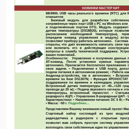
НОВИНКИ МАСТЕР КИТ
MK8900. USB часы реального времени (RTC) для 
планшетов
Базовый модуль для разработки собственны
сопряжённых через порт USB с РС на Windows или 
и подключённым портом OTG. Модуль содержит 
датчик температуры (DS18B20), которые позволяю
расписанием необходимой температуры), терм
(передачи команд управления в модуль) встр
позволяют прибору работать автономно. Система
открыты, что даёт возможность написать свои п
или включить его в действующие конструкции
вопросы в службу технической поддержки. Устро
ваших пожеланий.
Особенности:
Управление и получение данных п
AT-команд. После установки нужных парамет
автономно. Прилагается бесплатное приложение 
свои задачи. • Подключение к USB порту, доп
подачи питания в автономном режиме; • Работа к
Андроид-устройства, так и автономно; • Встрое
времени на базе DS1307N; • Функция ХРОНОСТАТ 
поддержания по времени и календарю. управлени
Встроенный датчик температуры от -40...+120 гр
проводе до 20 м); • Подача звукового сигнала и 
температуры, встроенный термостат; • Считы
разрядного АЦП; • Управление 8-разрядным ЦАП - 
Характеристики:
• Напряжение питания: DC 5 B; • Ра
• Масса: ~50 г.
Подробнее…
Представляем Вашему вниманию новый проект Мас
Стартовый набор состоящий из трех модулей:
радиодатчика и радиореле с открытым прог
позволит вам собрать простую систему управлен
воплощать свои собственные идеи по управлению