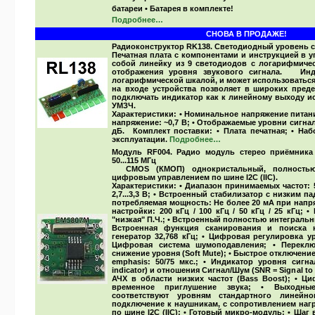
батареи • Батарея в комплекте!
Подробнее…
СНОВА В ПРОДАЖЕ!
Радиоконструктор RK138. Светодиодный уровень 
Печатная плата с компонентами и инструкцией в 
собой линейку из 9 светодиодов с логарифмичес
отображения уровня звукового сигнала. Инди
логарифмической шкалой, и может использоваться
на входе устройства позволяет в широких преде
подключать индикатор как к линейному выходу ис
УМЗЧ.
Характеристики:
• Номинальное напряжение питания
напряжение: ~0,7 В; • Отображаемые уровни сигна
дБ
.
Комплект поставки:
• Плата печатная; • Наб
эксплуатации.
Подробнее…
Модуль RF004. Радио модуль стерео приёмника
50...115 МГц
CMOS (КМОП) однокристальный, полностью
цифровым управлением по шине I2C (IIC).
Характеристики:
• Диапазон принимаемых частот: 5
2,7...3,3 В; • Встроенный стабилизатор с низким п
потребляемая мощность: Не более 20 мА при напря
настройки: 200 кГц / 100 кГц / 50 кГц / 25 кГц;
"низкая" П.Ч.; • Встроенный полностью интеграль
Встроенная функция сканирования и поиска 
генератор 32,768 кГц; • Цифровая регулировка ур
Цифровая система шумоподавления; • Переключ
снижение уровня (Soft Mute); • Быстрое отключение
emphasis: 50/75 мкс.; • Индикатор уровня сигнал
indicator) и отношения Сигнал/Шум (SNR = Signal t
АЧХ в области низких частот (Bass Boost); • Ц
временное приглушение звука; • Выходные
соответствуют уровням стандартного линейн
подключение к наушникам, с сопротивлением нагр
по шине I2C (IIC); • Готовый микро-модуль; • Шаг