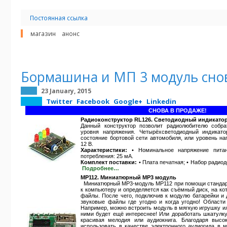
Постоянная ссылка
магазин
анонс
Бормашина и МП 3 модуль сно
23 January, 2015
Twitter
Facebook
Google+
Linkedin
СНОВА В ПРОДАЖЕ!
Радиоконструктор RL126. Светодиодный индикато
Данный конструктор позволит радиолюбителю собра
уровня напряжения. Четырёхсветодиодный индикато
состояние бортовой сети автомобиля, или уровень н
12 В.
Характеристики:
• Номинальное напряжение питан
потребления: 25 мА.
Комплект поставки:
• Плата печатная; • Набор радиод
Подробнее…
MP112. Миниатюрный MP3 модуль
Миниатюрный MP3-модуль MP112 при помощи стандарт
к компьютеру и определяется как съёмный диск, на ко
файлы. После чего, подключив к модулю батарейки и 
звуковые файлы где угодно и когда угодно! Област
Например, можно встроить модуль в мягкую игрушку ил
ними будет ещё интереснее! Или доработать шкатулку
красивая мелодия или аудиокнига. Благодаря высо
использовать в качестве электронного аудиогида в 