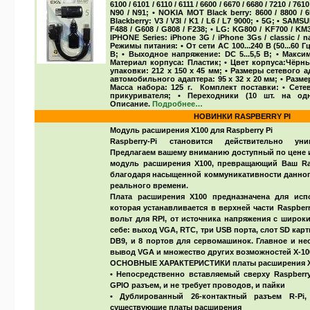
6100 / 6101 / 6110 / 6111 / 6600 / 6670 / 6680 / 7210 / 7610
N90 / N91; •
NOKIA MOT Black berry
: 8600 / 8800 / 
Blackberry
: V3 / V3I / K1 / L6 / L7 9000; •
5G
; •
SAMS
F488 / G608 / G808 / F238; •
LG
: KG800 / KF700 / KM
IPHONE Series
: iPhone 3G / iPhone 3Gs / classic / n
Режимы питания: • От сети AC 100...240 В (50...60 
В; • Выходное напряжение: DC 5...5,5 В; • Макс
Материал корпуса: Пластик; • Цвет корпуса:
Чёрн
упаковки: 212 x 150 x 45 мм; • Размеры сетевого а
автомобильного адаптера: 95 x 32 x 20 мм; • Разме
Масса набора: 125 г.
Комплект поставки:
• Сетев
прикуривателя; • Переходники (10 шт. на од
Описание.
Подробнее…
НОВИНКИ RASPBERRY PI
Модуль расширения X100 для Raspberry Pi
Raspberry-Pi становится действительно ун
Предлагаем вашему вниманию доступный по цене и
модуль расширения X100, превращающий Ваш Ra
благодаря насыщенной коммуникативности данного
реального времени.
Плата расширения X100 предназначена для испол
которая устанавливается в верхней части Raspberr
вольт для RPI, от источника напряжения с широк
себе: выход VGA, RTC, три USB порта, слот SD карт
DB9, и 8 портов для сервомашинок. Главное и не
вывод VGA и множество других возможностей Х-10
ОСНОВНЫЕ ХАРАКТЕРИСТИКИ платы расширения X
• Непосредственно вставляемый сверху Raspberry
GPIO разъем, и не требует проводов, и пайки
• Дублированный 26-контактный разъем R-Pi,
существующие платы расширения