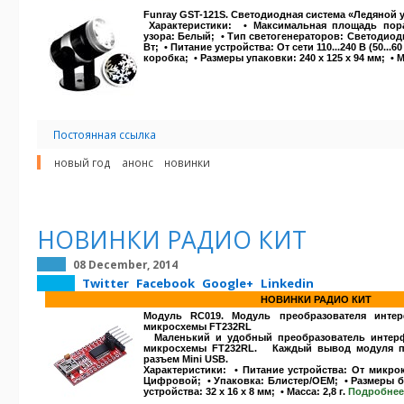
Funray GST-121S. Светодиодная система «Ледяной у
Характеристики:
• Максимальная площадь пора
узора:
Белый
; • Тип светогенераторов: Светодиод
Вт; • Питание устройства: От сети 110...240 В (50...
коробка; • Размеры упаковки: 240 x 125 x 94 мм; • Ма
Постоянная ссылка
новый год
анонс
новинки
НОВИНКИ РАДИО КИТ
08 December, 2014
Twitter
Facebook
Google+
Linkedin
НОВИНКИ РАДИО КИТ
Модуль RC019. Модуль преобразователя инте
микросхемы FT232RL
Маленький и удобный преобразователь интерф
микросхемы FT232RL. Каждый вывод модуля п
разъем Mini USB.
Характеристики:
• Питание устройства: От микро
Цифровой; • Упаковка: Блистер/OEM; • Размеры бл
устройства: 32 x 16 x 8 мм; • Масса: 2,8 г.
Подробне