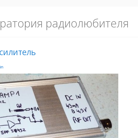
ратория радиолюбителя
силитель
in