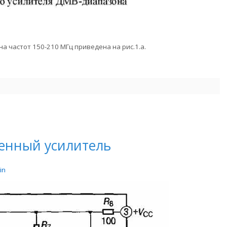
а частот 150-210 МГц приведена на рис.1.а.
енный усилитель
in