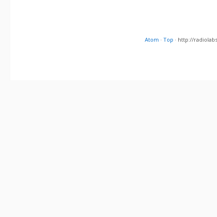
Atom
·
Top
· http://radiol