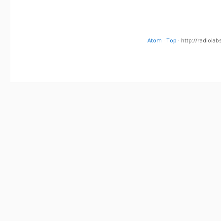
Atom
·
Top
· http://radiol