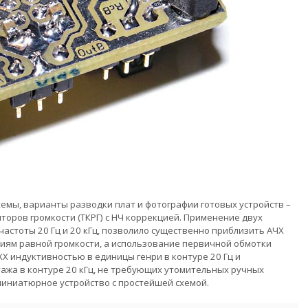
емы, варианты разводки плат и фотографии готовых устройств –
оров громкости (ТКРГ) с НЧ коррекцией. Применение двух
астоты 20 Гц и 20 кГц, позволило существенно приблизить АЧХ
иниям равной громкости, а использование первичной обмотки
 индуктивностью в единицы генри в контуре 20 Гц и
ажа в контуре 20 кГц, не требующих утомительных ручных
миниатюрное устройство с простейшей схемой.