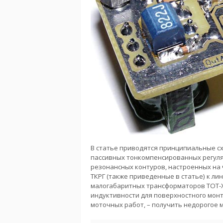
В статье приводятся принципиальные сх
пассивных тонкомпенсированных регулят
резонансных контуров, настроенных на ч
ТКРГ (также приведенные в статье) к л
малогабаритных трансформаторов ТОТ-XX
индуктивности для поверхностного монт
моточных работ, – получить недорогое 