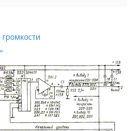
 громкости
in