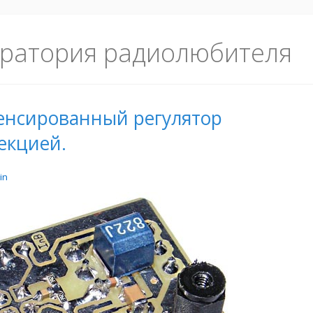
ратория радиолюбителя
енсированный регулятор
екцией.
in