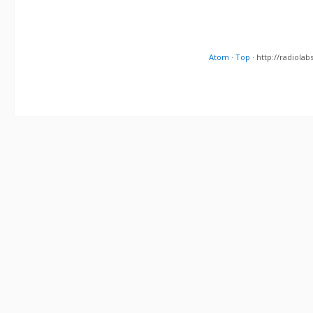
Atom
·
Top
· http://radiol