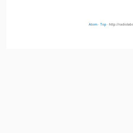
Atom
·
Top
· http://radiol