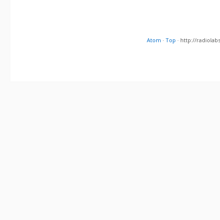
Atom
·
Top
· http://radiol