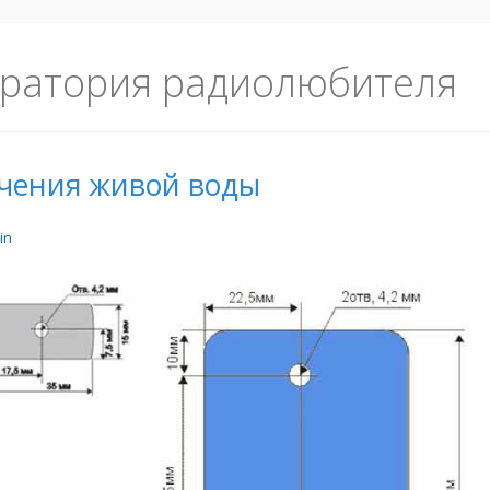
ратория радиолюбителя
учения живой воды
in