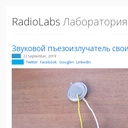
RadioLabs
Лаборатория
Звуковой пъезоизлучатель сво
22 September, 2019
Twitter
Facebook
Google+
Linkedin