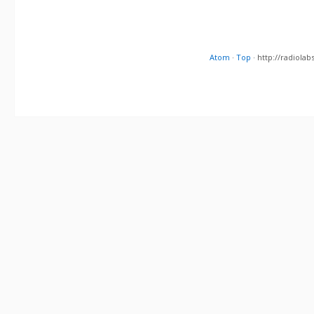
Atom
·
Top
· http://radiol