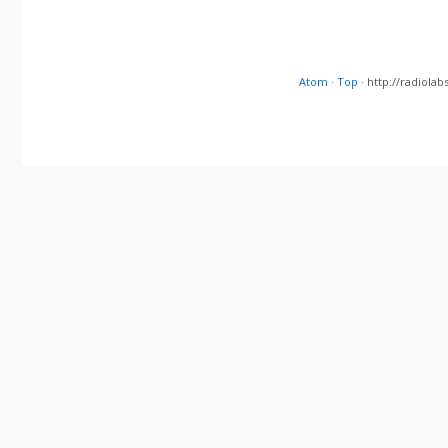
Atom
·
Top
· http://radiol