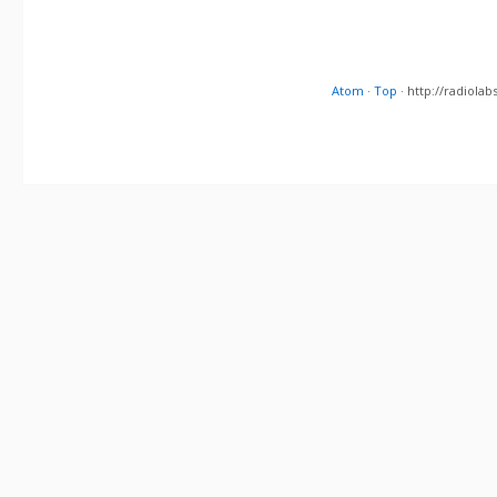
Atom
·
Top
· http://radiol