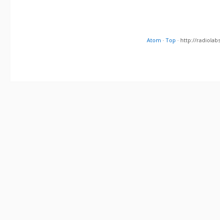
Atom
·
Top
· http://radiol