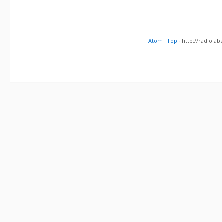
Atom
·
Top
· http://radiol