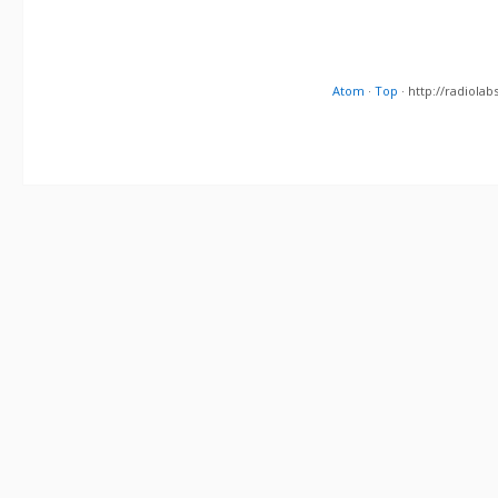
Atom
·
Top
· http://radiol