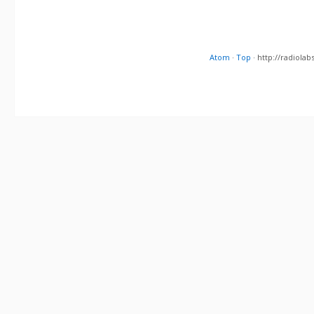
Atom
·
Top
· http://radiol