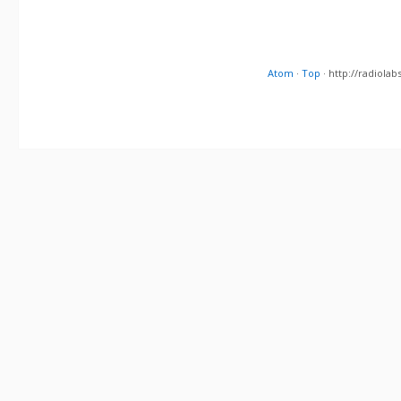
Atom
·
Top
· http://radiol