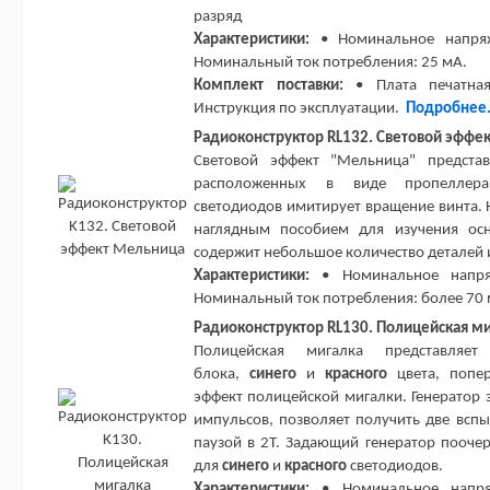
разряд
Характеристики:
• Номинальное напряже
Номинальный ток потребления: 25 мА.
Комплект поставки:
• Плата печатная
Инструкция по эксплуатации.
Подробнее
Радиоконструктор RL132. Световой эффе
Световой эффект "Мельница" представ
расположенных в виде пропеллера
светодиодов имитирует вращение винта. 
наглядным пособием для изучения осн
содержит небольшое количество деталей и
Характеристики:
• Номинальное напряж
Номинальный ток потребления: более 70
Радиоконструктор RL130. Полицейская м
Полицейская мигалка представляе
блока,
синего
и
красного
цвета, попе
эффект полицейской мигалки. Генератор 
импульсов, позволяет получить две всп
паузой в 2Т. Задающий генератор пооче
для
синего
и
красного
светодиодов.
Характеристики:
• Номинальное напряж