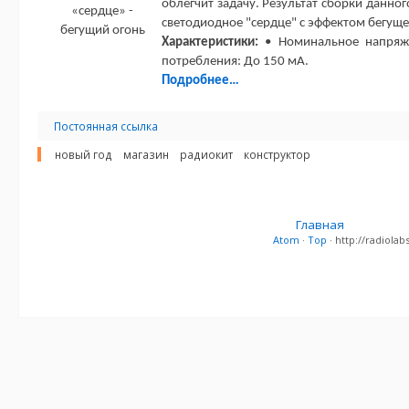
облегчит задачу. Результат сборки данног
светодиодное "сердце" с эффектом бегуще
Характеристики:
• Номинальное напряжен
потребления: До 150 мА.
Подробнее…
Постоянная ссылка
новый год
магазин
радиокит
конструктор
Главная
Atom
·
Top
· http://radiol