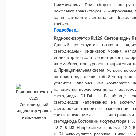
Примечание:
При сборке конструкто
цоколёвку транзисторов и микросхемы, 
конденсаторов и светодиодов. Правильн
требует.
Подробнее…
Радиоконструктор RL126. Светодиодный 
Данный конструктор позволит ради
светодиодный индикатор уровня напря
индикатор позволит легко проконтролиро
автомобиля, или уровень напряжения н
В.
Принципиальная схема
Устройство соб
которая представляет собой четыре оп
усилитель включён как компаратор н
напряжения переключения компараторов
светодиоды D1-D4. В таблице показ
светодиодов напряжению на аккумуля
светодиодов говорит о нахождении н
соответствующими интерва
светодиода
Состояние аккумулятора
14,8
13,7 В
D2
Напряжение в норме 12,2 
В
D4
Аккумулятор разряжен ниже 11,7 