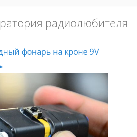
ратория радиолюбителя
дный фонарь на кроне 9V
in