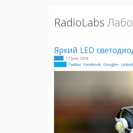
RadioLabs
Лабо
Яркий LED светодио
17 June, 2018
Twitter
Facebook
Google+
Linked