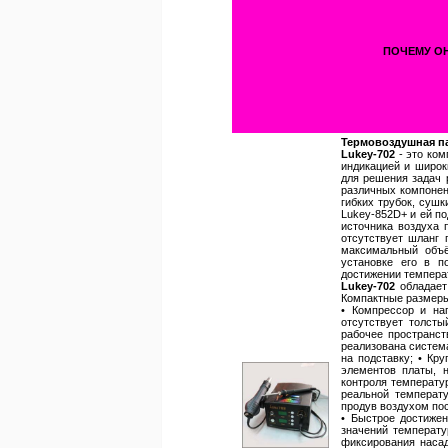
ПОЧЕМУ ОН
Термовоздушная па
Lukey-702
- это ко
индикацией и широк
для решения задач 
различных компонен
гибких трубок, сушк
Lukey-852D+ и ей по
источника воздуха 
отсутствует шланг 
максимальный объё
установке его в п
достижении темпера
Lukey-702
обладает
Компактные размеры
• Компрессор и на
отсутствует толсты
рабочее пространст
реализована систем
на подставку; • Кру
элементов платы, 
контроля температу
реальной температ
продув воздухом пос
• Быстрое достиже
значений температу
фиксирования насадо