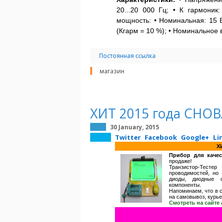
20...20 000 Гц; • К гармоник
мощность: • Номинальная: 15 В
(Кгарм = 10 %); • Номинальное 
Постоянная ссылка
магазин
ХИТ 2015 года СНО
30 January, 2015
Twitter
Facebook
Google+
Li
Х
Прибор для качес
продаже!
Транзистор-Тесте
проводимостей, но
диоды, диодные с
компоненты.
Напоминаем, что в с
на самовывоз, курье
Смотреть на сайте 