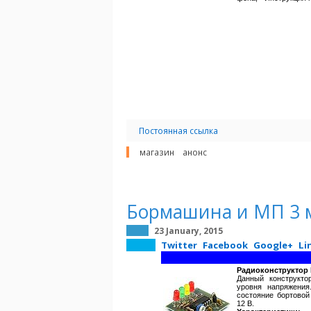
Постоянная ссылка
магазин
анонс
Бормашина и МП 3 м
23 January, 2015
Twitter
Facebook
Google+
Li
Радиоконструктор
Данный конструкто
уровня напряжения
состояние бортовой
12 В.