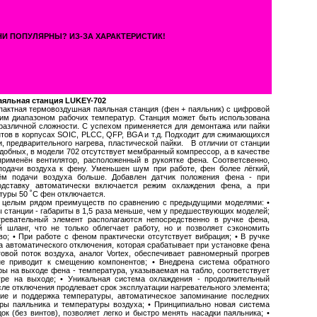
И ПОПУЛЯРНЫ? ИЗ-ЗА ХАРАКТЕРИСТИК!
яльная станция LUKEY-702
мпактная термовоздушная паяльная станция (фен + паяльник) с цифровой
им диапазоном рабочих температур. Станция может быть использована
различной сложности. С успехом применяется для демонтажа или пайки
тов в корпусах SOIC, PLCC, QFP, BGA и т.д. Подходит для сжимающихся
и, предварительного нагрева, пластической пайки. В отличии от станции
добных, в модели 702 отсутствует мембранный компрессор, а в качестве
применён вентилятор, расположенный в рукоятке фена. Соответсвенно,
подачи воздуха к фену. Уменьшен шум при работе, фен более лёгкий,
м подачи воздуха больше. Добавлен датчик положения фена - при
одставку автоматически включается режим охлаждения фена, а при
туры 50 ˚С фен отключается.
 целым рядом преимуществ по сравнению с предыдущими моделями: •
 станции - габариты в 1,5 раза меньше, чем у предшествующих моделей;
гревательный элемент располагаются непосредственно в ручке фена,
й шланг, что не только облегчает работу, но и позволяет сэкономить
во; • При работе с феном практически отсутствует вибрация; • В ручке
а автоматического отключения, которая срабатывает при установке фена
говой поток воздуха, аналог Vortex, обеспечивает равномерный прогрев
не приводит к смещению компонентов; • Внедрена система обратного
ры на выходе фена - температура, указываемая на табло, соответствует
уре на выходе; • Уникальная система охлаждения - продолжительный
ле отключения продлевает срок эксплуатации нагревательного элемента;
ние и поддержка температуры, автоматическое запоминание последних
ры паяльника и температуры воздуха; • Принципиально новая система
к (без винтов), позволяет легко и быстро менять насадки паяльника; •