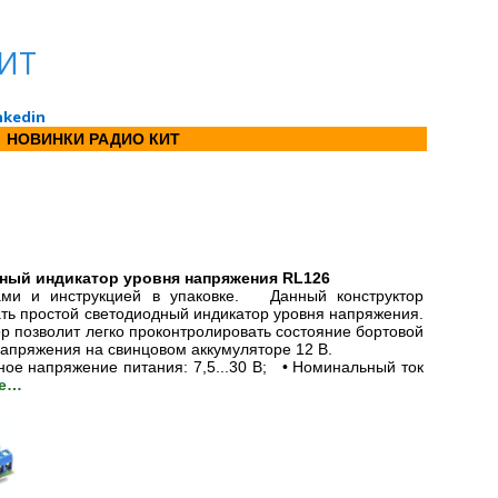
ИТ
nkedin
НОВИНКИ РАДИО КИТ
ный индикатор уровня напряжения
RL126
ами и инструкцией в упаковке. Данный конструктор
ть простой светодиодный индикатор уровня напряжения.
 позволит легко проконтролировать состояние бортовой
напряжения на свинцовом аккумуляторе 12 В.
ое напряжение питания: 7,5...30 В; • Номинальный ток
ее…