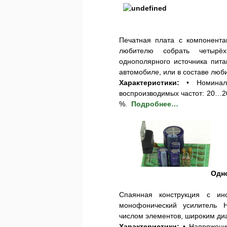
Печатная плата с компонента
любителю собрать четырёх
однополярного источника пита
автомобиле, или в составе люб
Характеристики:
• Номинал
воспроизводимых частот: 20…20
%.
Подробнее…
Одн
Спаянная конструкция с инс
монофонический усилитель 
числом элементов, широким д
Характеристики:
• Напряжени