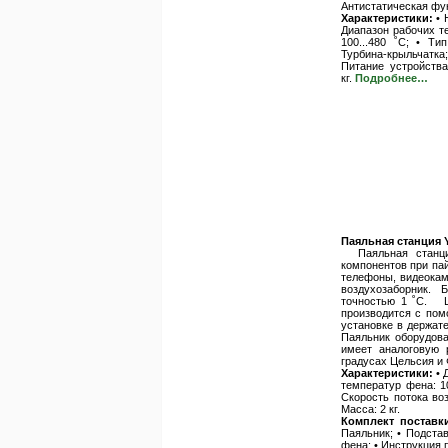
Антистатическая фу
Характеристики:
• 
Диапазон рабочих те
100...480 ˚С; • Ти
Турбина-крыльчатка;
Питание устройства
кг.
Подробнее…
Паяльная станция 
Паяльная станция
компонентов при па
телефоны, видеокам
воздухозаборник.
точностью 1 ˚С. Ц
производится с пом
установке в держат
Паяльник оборудов
имеет аналоговую 
градусах Цельсия и 
Характеристики:
• 
температур фена: 10
Скорость потока во
Масса: 2 кг.
Комплект поставк
Паяльник; • Подстав
фена; • Инструкция 