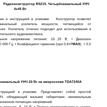
Радиоконструктор RS215. Четырёхканальный УНЧ
4х45 Вт
ми и инструкцией в упаковке. Конструктор позволит
канальный усилитель мощности, питающийся от
ния. Усилитель отлично подходит для использования в
ительского аудиокомплекса.
ьное напряжение питания: 10...25 В; • Диапазон
 000 Гц; • Коэффициент гармоник (при 0,8×P
МАХ
): < 0,5
оканальный УНЧ 20 Вт на микросхеме TDA7240A
трукцией в упаковке. Представляет собой простой
НЧ, обладающий малыми габаритами, минимальным
иапазоном питающих напряжений.
е питания: 9...16 В; • Полоса воспроизводимых частот: