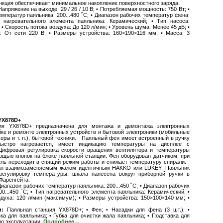
нкция обеспечивает минимальное накопление поверхностного заряда.
Напряжение на выходе: 29 / 26 / 10 В; • Потребляемая мощность: 750 Вт; •
мператур паяльника: 200...480 ˚С; • Диапазон рабочих температур фена:
п нагревательного элемента паяльника: Керамический; • Тип насоса:
 • Скорость потока воздуха: До 120 л/мин; • Уровень шума: Менее 45 дБ; •
: От сети 220 В; • Размеры устройства: 160×190×116 мм; • Масса: 3
YX878D+
 YX878D+ предназначена для монтажа и демонтажа электронных
йке и ремонте электронных устройств и бытовой электроники (мобильные
еры и т. п.), бытовой техники. Паяльный фен имеет встроенный в ручку
 Быстро нагревается, имеет индикацию температуры на дисплее с
ифровая регулировка скорости вращения вентилятора и температуры
ощью кнопок на блоке паяльной станции. Фен оборудован датчиком, при
ель переходит в спящий режим работы и снижает температуру спирали.
ан взаимозаменяемым жалом идентичным HAKKO или LUKEY. Паяльник
регулировку температуры. шкала нанесена вокруг приборной ручки в
Фаренгейта.
Диапазон рабочих температур паяльника: 200...450 ˚С; • Диапазон рабочих
0...450 ˚С; • Тип нагревательного элемента паяльника: Керамический; •
здуха: 120 л/мин (максимум); • Размеры устройства: 150×100×140 мм; •
и:
Паяльная станция YX878D+; • Фен; • Насадки для фена (3 шт.); •
ка для паяльника; • Губка для очистки жала паяльника; • Подставка для
по эксплуатации.
Подробнее…