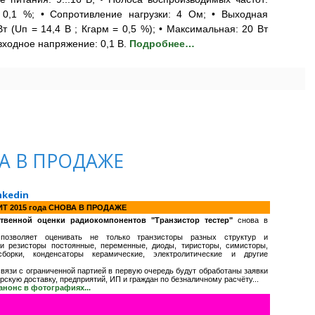
: 0,1 %; • Сопротивление нагрузки: 4 Ом; • Выходная
т (Uп = 14,4 В ; Кгарм = 0,5 %); • Максимальная: 20 Вт
входное напряжение: 0,1 В.
Подробнее…
ВА В ПРОДАЖЕ
nkedin
ИТ 2015 года СНОВА В ПРОДАЖЕ
твенной оценки радиокомпонентов "Транзистор тестер"
снова в
р позволяет оценивать не только транзисторы разных структур и
 и резисторы постоянные, переменные, диоды, тиристоры, симисторы,
борки, конденсаторы керамические, электролитические и другие
вязи с ограниченной партией в первую очередь будут обработаны заявки
рскую доставку, предприятий, ИП и граждан по безналичному расчёту...
анонс в фотографиях...