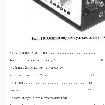
Напряжение питания [В]...................................................................7—14
Ток потребления не более [мА].............................................................90
Глубина обнаружения не менее [см]:
монета диаметром 25 мм.............................................................20
пистолет............................................................................................40
каска...................................................................................................60
Работа импульсного металлоискателя