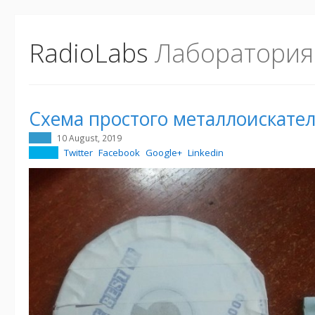
RadioLabs
Лаборатория
Схема простого металлоискате
10 August, 2019
Twitter
Facebook
Google+
Linkedin