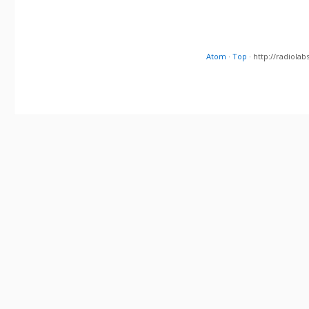
Atom
·
Top
· http://radiol