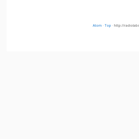
Atom
·
Top
· http://radiol