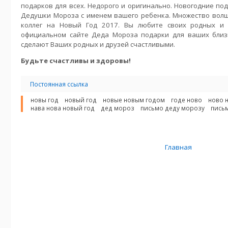
подарков для всех. Недорого и оригинально. Новогодние под
Дедушки Мороза с именем вашего ребенка. Множество волш
коллег на Новый Год 2017. Вы любите своих родных и 
официальном сайте Деда Мороза подарки для ваших близ
сделают Ваших родных и друзей счастливыми.
Будьте счастливы и здоровы!
Постоянная ссылка
новы год
новый год
новые новым годом
годе ново
ново 
нава нова новый год
дед мороз
письмо деду морозу
пись
Главная