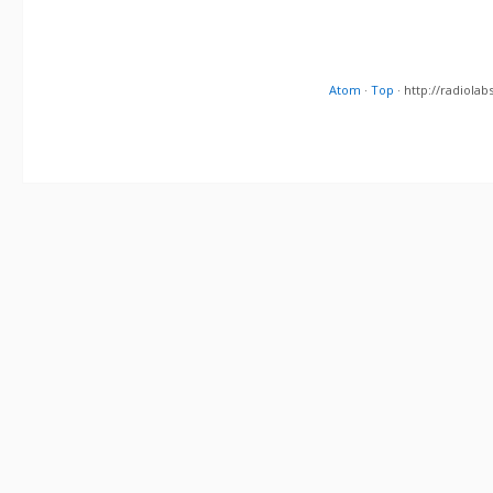
Atom
·
Top
· http://radiol