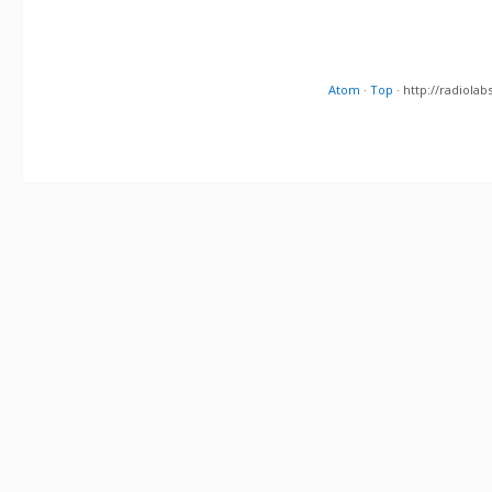
Atom
·
Top
· http://radiol