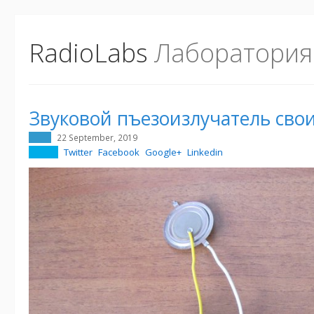
RadioLabs
Лаборатория
Звуковой пъезоизлучатель сво
22 September, 2019
Twitter
Facebook
Google+
Linkedin