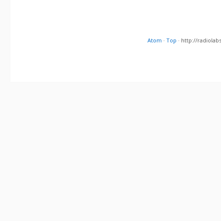
Atom
·
Top
· http://radiol