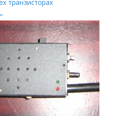
ех транзисторах
in