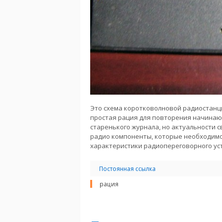
Это схема коротковолновой радиостанци
простая рация для повторения начинаю
старенького журнала, но актуальности св
радио компоненты, которые необходимо
характеристики радиопереговорного ус
Постоянная ссылка
рация