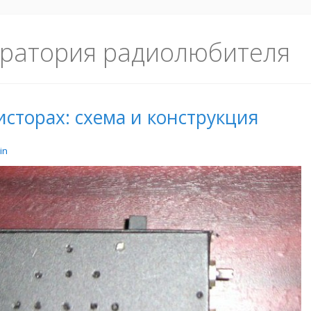
ратория радиолюбителя
исторах: схема и конструкция
in