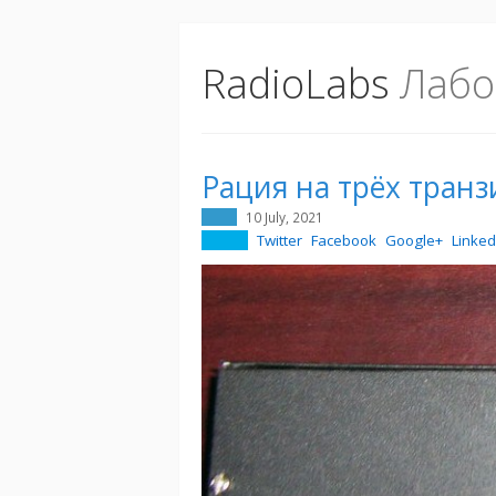
RadioLabs
Лабо
Рация на трёх транз
10 July, 2021
Twitter
Facebook
Google+
Linked