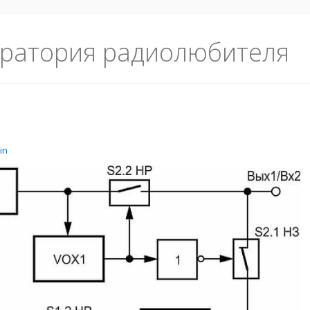
ратория радиолюбителя
in