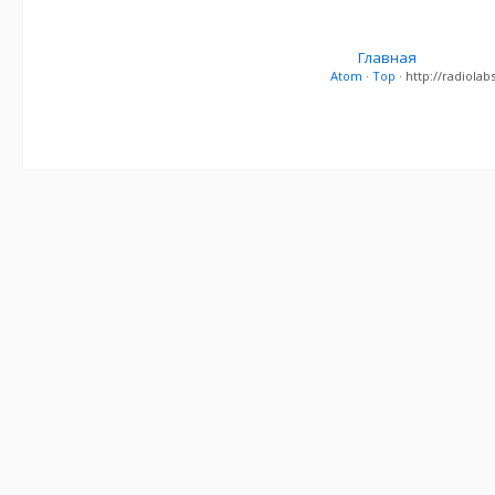
Главная
Atom
·
Top
· http://radiol