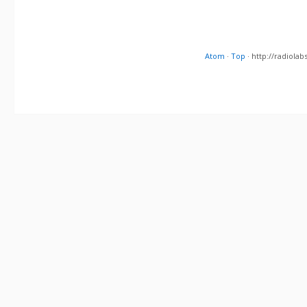
Atom
·
Top
· http://radiol