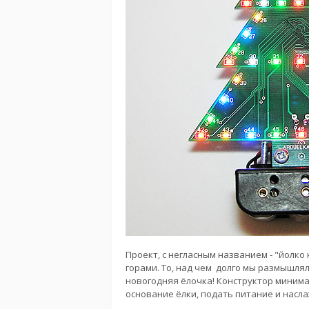
Проект, с негласным названием - "йолко
горами. То, над чем долго мы размышля
новогодняя ёлочка! Конструктор минима
основание ёлки, подать питание и насл