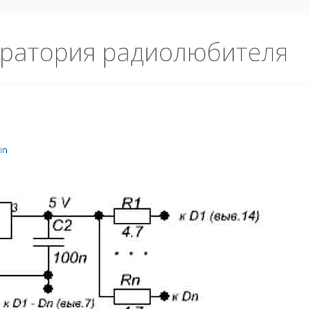
ратория радиолюбителя
in