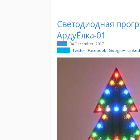
Светодиодная прогр
АрдуЁлка-01
04 December, 2017
Twitter
Facebook
Google+
Linked