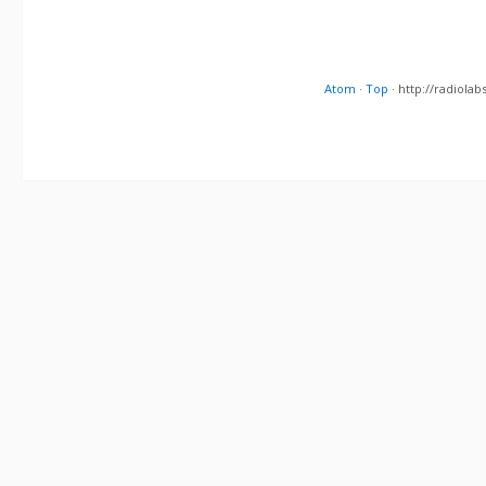
Atom
·
Top
· http://radiol