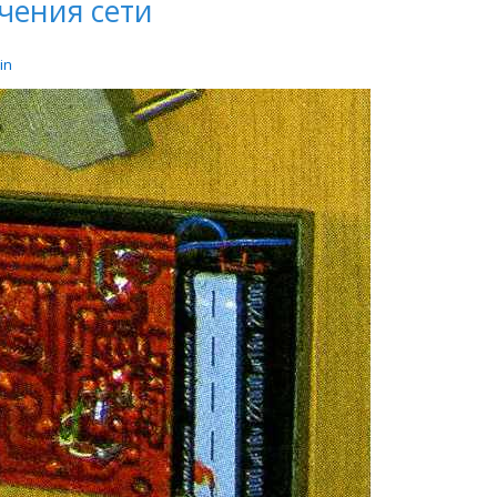
чения сети
in