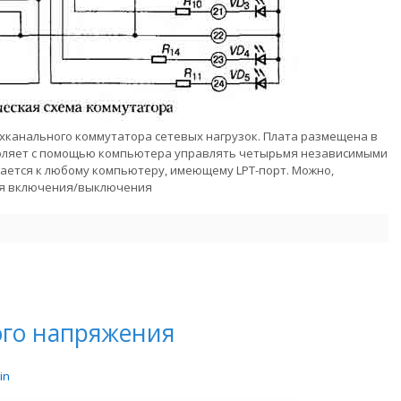
хканального коммутатора сетевых нагрузок. Плата размещена в
воляет с помощью компьютера управлять четырьмя независимыми
ается к любому компьютеру, имеющему LPT-порт. Можно,
мя включения/выключения
ого напряжения
in