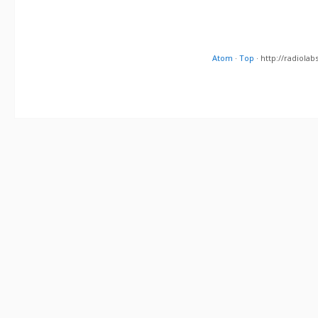
Atom
·
Top
· http://radiol