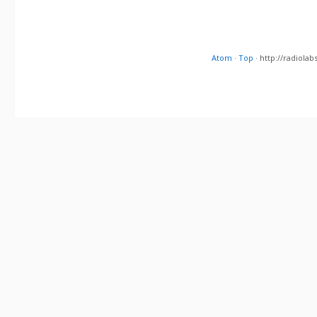
Atom
·
Top
· http://radiol