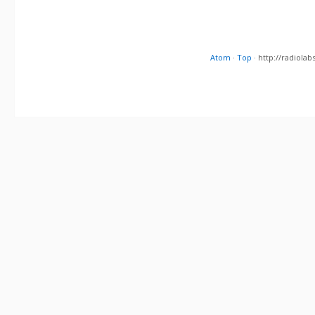
Atom
·
Top
· http://radiol