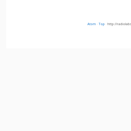
Atom
·
Top
· http://radiol