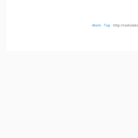
Atom
·
Top
· http://radiol