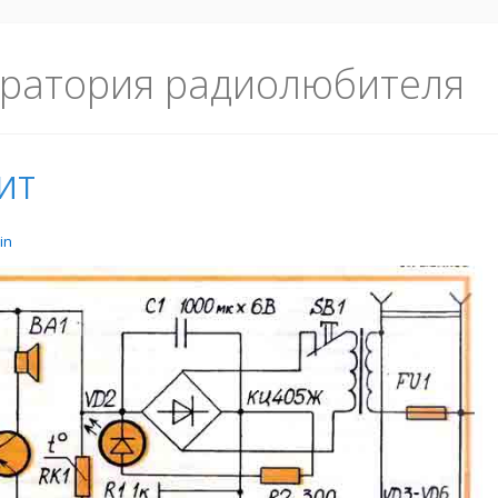
ратория радиолюбителя
ИТ
in