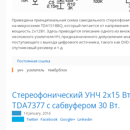
Приведена принципиальная схема самодельного стереофонич
на микросхеме TDA1518BQ, который питается от напряжения
мощность 2x12Вт. Здесь приводится описание одного из мно
несложного усилителя НЧ, предназначенного дляусиления ана
поступающего с выхода цифрового источника, такого как DVD
спутниковый ресивер и т.д.
Постоянная ссылка
унч
усилитель
тембрблок
Стереофонический УНЧ 2х15 Вт
TDA7377 с сабвуфером 30 Вт.
14 January, 2016
Twitter
Facebook
Google+
Linkedin