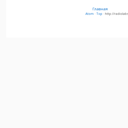
Главная
Atom
·
Top
· http://radiol