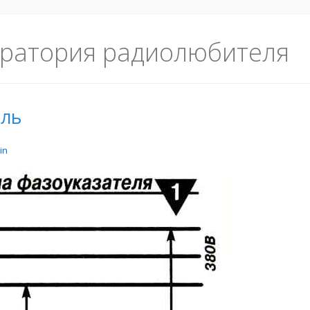
ратория радиолюбителя
ель
in