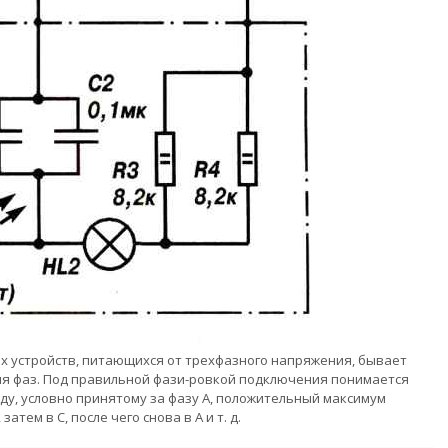
х устройств, питающихся от трехфазного напряжения, бывает
я фаз. Под правильной фази-ровкой подключения понимается
ду, условно принятому за фазу А, положительный максимум
атем в С, после чего снова в А и т. д.