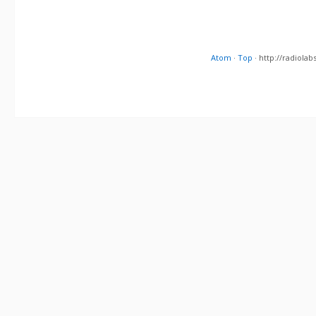
Atom
·
Top
· http://radiol