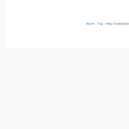
Atom
·
Top
· http://radiol